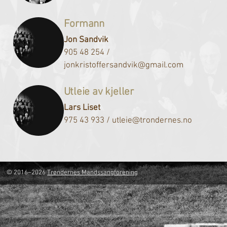
Formann
Jon Sandvik
905 48 254 /
jonkristoffersandvik@gmail.com
Utleie av kjeller
Lars Liset
975 43 933 / utleie@trondernes.no
© 2016–2026
Trøndernes Mandssangforening